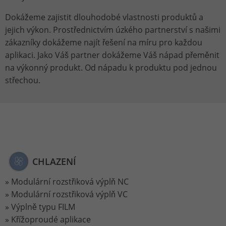
um Informationen darüber zu
Dokážeme zajistit dlouhodobé vlastnosti produktů a
speichern, wie Besucher eine Website
jejich výkon. Prostřednictvím úzkého partnerství s našimi
nutzen, und hilft bei der Erstellung
Zweck
zákazníky dokážeme najít řešení na míru pro každou
eines Analyseberichts darüber, wie es
aplikaci. Jako Váš partner dokážeme Váš nápad přeměnit
der Website geht. Die erhobenen Daten
umfassen die Anzahl der Besucher, die
na výkonný produkt. Od nápadu k produktu pod jednou
Quelle, aus der sie stammen, und die
střechou.
Seiten in anonymisierter Form.
Name
_gat_UA-113301533-1
Anbieter
Google Analytics
CHLAZENÍ
Laufzeit
1 Minute
Modulární rozstřiková výplň NC
Dies ist ein von Google Analytics
Modulární rozstřiková výplň VC
gesetztes Cookie vom Mustertyp, bei
Výplně typu FILM
dem das Musterelement auf dem
Křížoproudé aplikace
Namen die eindeutige