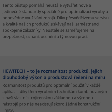
gewährt.
Ihnen zusätzliche Informationen anzubieten. Hierzu
Tento přístup pomáhá neustále vytvářet nové a
gehören YouTube-Videos und Google Maps.
Dieses Cookie wird von Google Analytics
jedinečné standardy speciálně pro optimalizaci výroby a
installiert. Das Cookie wird verwendet,
Name
cookie_optin
odpovědné využívání zdrojů. Díky přesvědčivému servisu
um Besucher-, Sitzungs- und
a kvalitě našich produktů získávají naši zaměstnanci
Kampagnendaten zu berechnen und
Anbieter
TYPO3
spokojené zákazníky. Neustále se zaměřujeme na
die Nutzung der Website für den
Zweck
bezpečnost, uznání, ocenění a týmovou práci.
Analysebericht der Website zu
Laufzeit
1 Jahr
verfolgen. Die Cookies speichern
Informationen anonym und weisen eine
Enthält die gewählten Tracking-Optin-
Zweck
randoly generierte Nummer zu, um
Einstellungen.
eindeutige Besucher zu identifizieren.
HEWITECH – to je rozmanitost produktů, jejich
Name
_gid
dlouhodobý výkon a produktová řešení na míru
Rozmanitost produktů pro optimální použití v každé
Anbieter
Google Analytics
aplikaci - díky třem výrobním technikám kombinovaným
Laufzeit
1 Tag
s naší vlastní strojírenskou základnou a výrobou
nástrojů pro nás neexistují skoro žádné konstrukční
Dieses Cookie wird von Google Analytics
limity.
installiert. Das Cookie wird verwendet,