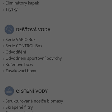
Identitätsnummer des Kontos oder der
Eliminátory kapek
Website enthält, auf das es sich
Trysky
Zweck
bezieht. Es scheint eine Variation des
_gat-Cookies zu sein, das verwendet
wird, um die von Google auf Websites
DEŠŤOVÁ VODA
mit hohem Traffic-Aufkommen
aufgezeichnete Datenmenge zu
Série VARIO Box
begrenzen.
Série CONTROL Box
Odvodňění
Name
_ga_ZWLBZFMXDF
Odvodnění sportovní povrchy
Kořenové boxy
Anbieter
Google LLC
Zasakovací boxy
Laufzeit
2 Jahre
Wird verwendet, um den Sitzungsstatus
ČIŠTĚNÍ VODY
Zweck
zu erhalten.
Strukturované nosiče biomasy
Skrápěné filtry