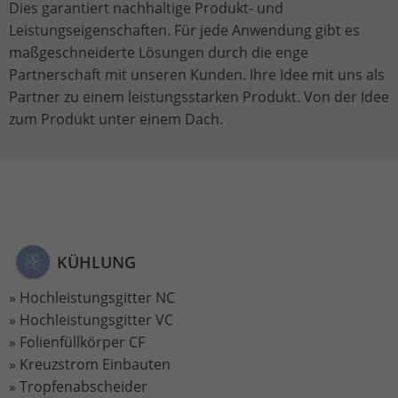
Dies garantiert nachhaltige Produkt- und
um Informationen darüber zu
Leistungseigenschaften. Für jede Anwendung gibt es
speichern, wie Besucher eine Website
maßgeschneiderte Lösungen durch die enge
nutzen, und hilft bei der Erstellung
Zweck
Partnerschaft mit unseren Kunden. Ihre Idee mit uns als
eines Analyseberichts darüber, wie es
Partner zu einem leistungsstarken Produkt. Von der Idee
der Website geht. Die erhobenen Daten
umfassen die Anzahl der Besucher, die
zum Produkt unter einem Dach.
Quelle, aus der sie stammen, und die
Seiten in anonymisierter Form.
Name
_gat_UA-113301533-1
Anbieter
Google Analytics
KÜHLUNG
Laufzeit
1 Minute
Hochleistungsgitter NC
Hochleistungsgitter VC
Dies ist ein von Google Analytics
Folienfüllkörper CF
gesetztes Cookie vom Mustertyp, bei
Kreuzstrom Einbauten
dem das Musterelement auf dem
Tropfenabscheider
Namen die eindeutige