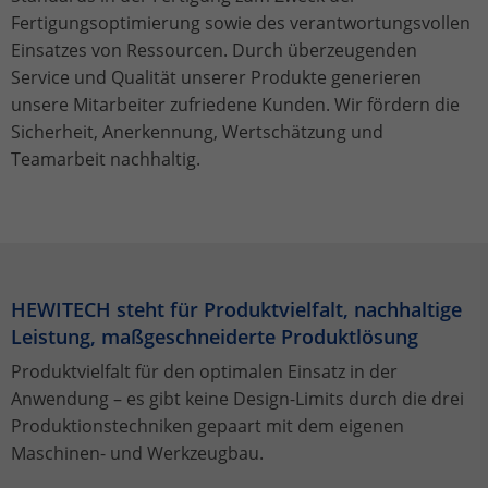
gewährt.
Ihnen zusätzliche Informationen anzubieten. Hierzu
Fertigungsoptimierung sowie des verantwortungsvollen
gehören YouTube-Videos und Google Maps.
Dieses Cookie wird von Google Analytics
Einsatzes von Ressourcen. Durch überzeugenden
installiert. Das Cookie wird verwendet,
Name
cookie_optin
Service und Qualität unserer Produkte generieren
um Besucher-, Sitzungs- und
unsere Mitarbeiter zufriedene Kunden. Wir fördern die
Kampagnendaten zu berechnen und
Anbieter
TYPO3
Sicherheit, Anerkennung, Wertschätzung und
die Nutzung der Website für den
Zweck
Teamarbeit nachhaltig.
Analysebericht der Website zu
Laufzeit
1 Jahr
verfolgen. Die Cookies speichern
Informationen anonym und weisen eine
Enthält die gewählten Tracking-Optin-
Zweck
randoly generierte Nummer zu, um
Einstellungen.
eindeutige Besucher zu identifizieren.
HEWITECH steht für Produktvielfalt, nachhaltige
Name
_gid
Leistung, maßgeschneiderte Produktlösung
Produktvielfalt für den optimalen Einsatz in der
Anbieter
Google Analytics
Anwendung – es gibt keine Design-Limits durch die drei
Laufzeit
1 Tag
Produktionstechniken gepaart mit dem eigenen
Maschinen- und Werkzeugbau.
Dieses Cookie wird von Google Analytics
installiert. Das Cookie wird verwendet,