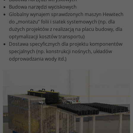
Stores the chosen tracking optin
Purpose
information anonymously and assign a
Budowa narzędzi wyciskowych
settings.
randomly generated number to identify
Globalny wynajem sprawdzonych maszyn Hewitech
unique visitors.
do „montażu” folii i siatek systemowych (np. dla
dużych projektów z realizacją na placu budowy, dla
optymalizacji kosztów transportu)
Name
_gid
Dostawa specyficznych dla projektu komponentów
Provider
Google Analytics
specjalnych (np. konstrukcji nośnych, układów
odprowadzania wody itd.)
Lifetime
1 day
This cookie is installed by Google
Analytics. The cookie is used to store
information about how visitors use a
website and to help us compile an
Purpose
analysis report on how the website is
performing. The information collected
includes the number of visitors, the
source from which it originates, and the
pages in anonymous form.