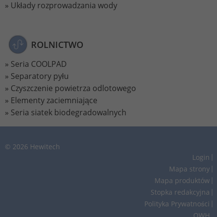
Układy rozprowadzania wody
ROLNICTWO
Seria COOLPAD
Separatory pyłu
Czyszczenie powietrza odlotowego
Elementy zaciemniające
Seria siatek biodegradowalnych
© 2026 Hewitech
Login
Mapa strony
Mapa produktów
Stopka redakcyjna
Polityka Prywatności
OWH