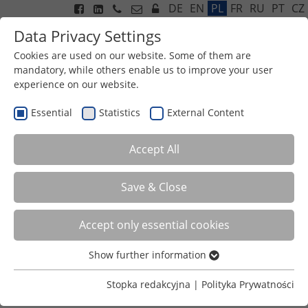
DE
EN
PL
FR
RU
PT
CZ
Data Privacy Settings
Cookies are used on our website. Some of them are
mandatory, while others enable us to improve your user
experience on our website.
Menu
Essential
Statistics
External Content
Accept All
Save & Close
Accept only essential cookies
Show further information
NASZ SERWIS
Essential
Essential cookies are required for basic functions of the
Stopka redakcyjna
|
Polityka Prywatności
website. This ensures that the website functions