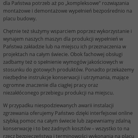
dla Państwa potrzeb aż po „kompleksowe“ rozwiązania
Lifetime
2 Jahre
montażowe i demontażowe wypełnień bezpośrednio na
placu budowy.
Wird verwendet, um den Sitzungsstatus
Purpose
zu erhalten.
Chętnie też służymy wsparciem poprzez wykorzystanie i
wynajem naszych maszyn dla produkcji wypełnień w
Państwa zakładzie lub na miejscu ich przeznaczenia w
projektach na całym świecie. Obok fachowej obsługi
zadbamy też o spełnienie wymogów jakościowych w
stosunku do gotowych produktów. Ponadto przekażemy
niezbędne instrukcje konserwacji i utrzymania, mające
ogromne znaczenie dla ciągłej pracy oraz
niezakłóconego przebiegu produkcji na miejscu.
W przypadku niespodziewanych awarii instalacji
zgrzewania oferujemy Państwo dzięki interfejsowi online
szybką pomoc na całym świecie lub zapewniamy zdalną
konserwację i to bez żadnych kosztów – wszystko to na
rzecz bezpieczeństwa i terminowości wykonania na placu