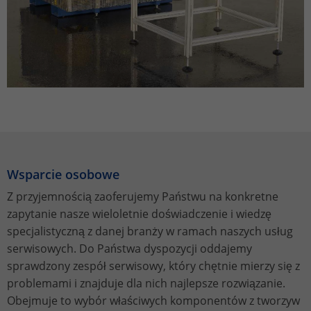
Name
_gat_UA-113301533-1
Provider
Google Analytics
Lifetime
1 minute
This is a pattern type cookie set by
Google Analytics in which the pattern
element in the name contains the
unique identity number of the account
Wsparcie osobowe
Purpose
or website to which it relates. It appears
Z przyjemnością zaoferujemy Państwu na konkretne
to be a variation of the _gat cookie that
zapytanie nasze wieloletnie doświadczenie i wiedzę
is used to limit the amount of data
Google records on high-traffic websites.
specjalistyczną z danej branży w ramach naszych usług
serwisowych. Do Państwa dyspozycji oddajemy
sprawdzony zespół serwisowy, który chętnie mierzy się z
Name
_ga_ZWLBZFMXDF
problemami i znajduje dla nich najlepsze rozwiązanie.
Obejmuje to wybór właściwych komponentów z tworzyw
Provider
Google LLC