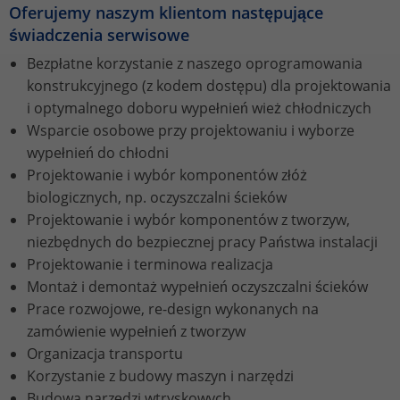
properly.
Oferujemy naszym klientom następujące
świadczenia serwisowe
Name
Show Cookie Information
fe_typo_user / PHPSESSID
Bezpłatne korzystanie z naszego oprogramowania
Provider
TYPO3
konstrukcyjnego (z kodem dostępu) dla projektowania
Statistics
i optymalnego doboru wypełnień wież chłodniczych
This group includes all scripts for analytical tracking and
Lifetime
Session
Wsparcie osobowe przy projektowaniu i wyborze
associated cookies. It helps us to improve the user
experience of our website to improve your handling of
wypełnień do chłodni
This cookie is a standard session cookie
our website.
Projektowanie i wybór komponentów złóż
from TYPO3. It stores the session ID in
Purpose
case of a user login. In this way, the
biologicznych, np. oczyszczalni ścieków
Name
Show Cookie Information
_ga
logged-in user can be recognised and
Projektowanie i wybór komponentów z tworzyw,
access to protected areas is granted.
niezbędnych do bezpiecznej pracy Państwa instalacji
Provider
Google Analytics
External Content
Projektowanie i terminowa realizacja
We are using external content to provide you with useful
Lifetime
2 years
Montaż i demontaż wypełnień oczyszczalni ścieków
Name
cookie_optin
further information.
Prace rozwojowe, re-design wykonanych na
This cookie is installed by Google
Provider
TYPO3
zamówienie wypełnień z tworzyw
Analytics. The cookie is used to
Organizacja transportu
calculate visitor, session and campaign
Lifetime
1 Year
Korzystanie z budowy maszyn i narzędzi
data and to track website usage for the
Purpose
Budowa narzędzi wtryskowych
website analysis report. Cookies store