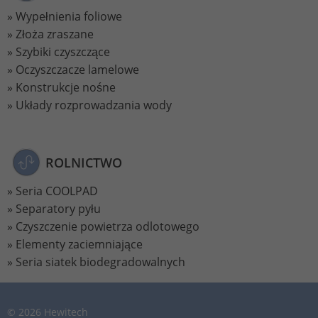
Wypełnienia foliowe
Lifetime
2 Jahre
Złoża zraszane
Szybiki czyszczące
Wird verwendet, um den Sitzungsstatus
Purpose
Oczyszczacze lamelowe
zu erhalten.
Konstrukcje nośne
Układy rozprowadzania wody
ROLNICTWO
Seria COOLPAD
Separatory pyłu
Czyszczenie powietrza odlotowego
Elementy zaciemniające
Seria siatek biodegradowalnych
© 2026 Hewitech