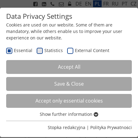
DE
EN
PL
FR
RU
PT
CZ
Data Privacy Settings
Cookies are used on our website. Some of them are
mandatory, while others enable us to improve your user
experience on our website.
Menu
Essential
Statistics
External Content
Accept All
Save & Close
Accept only essential cookies
Show further information
NASZ ZESPÓŁ
Essential
Essential cookies are required for basic functions of the
Stopka redakcyjna
|
Polityka Prywatności
STAWIAMY
na innowacyjne podejście naszych
website. This ensures that the website functions