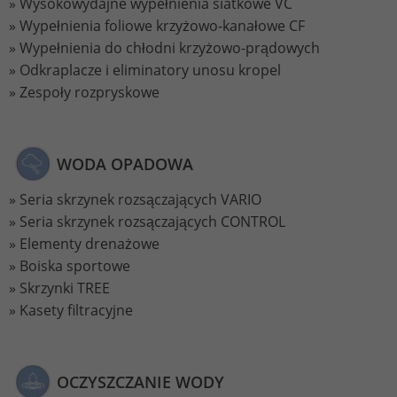
Wysokowydajne wypełnienia siatkowe VC
Wypełnienia foliowe krzyżowo-kanałowe CF
Name
_gat_UA-113301533-1
Wypełnienia do chłodni krzyżowo-prądowych
Odkraplacze i eliminatory unosu kropel
Provider
Google Analytics
Zespoły rozpryskowe
Lifetime
1 minute
This is a pattern type cookie set by
WODA OPADOWA
Google Analytics in which the pattern
element in the name contains the
Seria skrzynek rozsączających VARIO
unique identity number of the account
Seria skrzynek rozsączających CONTROL
Purpose
or website to which it relates. It appears
Elementy drenażowe
to be a variation of the _gat cookie that
Boiska sportowe
is used to limit the amount of data
Skrzynki TREE
Google records on high-traffic websites.
Kasety filtracyjne
Name
_ga_ZWLBZFMXDF
OCZYSZCZANIE WODY
Provider
Google LLC