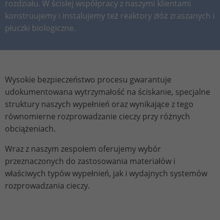
rozdziału. W ścisłej współpracy z naszymi klientami
Stores the chosen tracking optin
Purpose
information anonymously and assign a
settings.
konstruujemy i instalujemy też reaktory złóż zraszanych i
randomly generated number to identify
płuczki biologiczne.
unique visitors.
Name
_gid
Wysokie bezpieczeństwo procesu gwarantuje
Provider
Google Analytics
udokumentowana wytrzymałość na ściskanie, specjalne
struktury naszych wypełnień oraz wynikające z tego
Lifetime
1 day
równomierne rozprowadzanie cieczy przy różnych
This cookie is installed by Google
obciążeniach.
Analytics. The cookie is used to store
information about how visitors use a
Wraz z naszym zespołem oferujemy wybór
website and to help us compile an
przeznaczonych do zastosowania materiałów i
Purpose
analysis report on how the website is
właściwych typów wypełnień, jak i wydajnych systemów
performing. The information collected
rozprowadzania cieczy.
includes the number of visitors, the
source from which it originates, and the
pages in anonymous form.