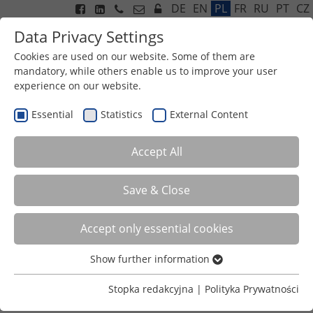
DE
EN
PL
FR
RU
PT
CZ
Data Privacy Settings
Cookies are used on our website. Some of them are
mandatory, while others enable us to improve your user
experience on our website.
Menu
Essential
Statistics
External Content
Accept All
Save & Close
Accept only essential cookies
PRZEMYSŁOWA WYMIANA MAS
Show further information
Innowacja High-End
Essential
Dostosowany do procesu design produktu
Essential cookies are required for basic functions of the
Stopka redakcyjna
|
Polityka Prywatności
Wysokie bezpieczeństwo procesowe
website. This ensures that the website functions