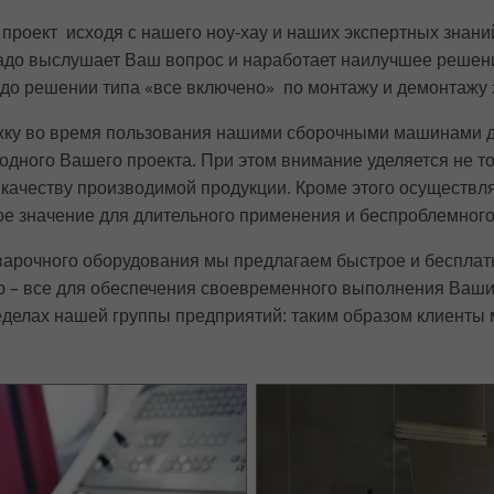
Provider
Google Analytics
роект исходя с нашего ноу-хау и наших экспертных знаний
Lifetime
1 minute
адо выслушает Ваш вопрос и наработает наилучшее решени
 до решении типа «все включено» по монтажу и демонтажу 
This is a pattern type cookie set by Google
Analytics in which the pattern element in the
жку во время пользования нашими сборочными машинами д
name contains the unique identity number of
одного Вашего проекта. При этом внимание уделяется не 
Purpose
the account or website to which it relates. It
 качеству производимой продукции. Кроме этого осуществ
appears to be a variation of the _gat cookie
е значение для длительного применения и беспроблемного
that is used to limit the amount of data
Google records on high-traffic websites.
варочного оборудования мы предлагаем быстрое и бесплат
ю – все для обеспечения своевременного выполнения Ваши
делах нашей группы предприятий: таким образом клиенты м
Name
_ga_ZWLBZFMXDF
Provider
Google LLC
Lifetime
2 Jahre
Wird verwendet, um den Sitzungsstatus zu
Purpose
erhalten.