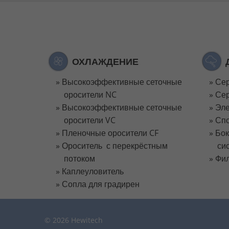
ОХЛАЖДЕНИЕ
Высокоэффективные сеточные
Сер
оросители NC
Се
Высокоэффективные сеточные
Эл
оросители VC
Сп
Пленочные оросители CF
Бок
Ороситель с перекрёстным
си
потоком
Фил
Каплеуловитель
Сопла для градирен
© 2026 Hewitech