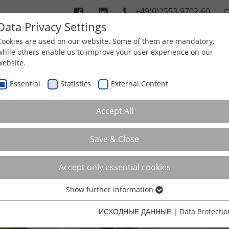
+49(0)2553-9702-60
C
Data Privacy Settings
Cookies are used on our website. Some of them are mandatory,
while others enable us to improve your user experience on our
ЕДПРИЯТИЕ
ПРОДУКТЫ
НАШИ УСЛУГИ
website.
Essential
Statistics
External Content
Accept All
Save & Close
Accept only essential cookies
Show further information
Essential
Essential cookies are required for basic functions of the website.
ИСХОДНЫЕ ДАННЫЕ
|
Data Protectio
This ensures that the website functions properly.