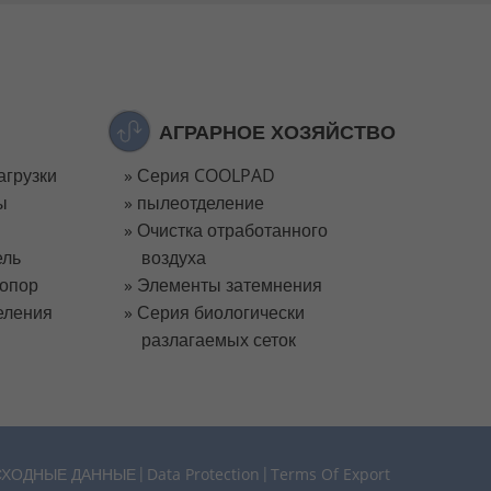
АГРАРНОЕ ХОЗЯЙСТВО
агрузки
Серия COOLPAD
ы
пылеотделение
Очистка отработанного
ель
воздуха
 опор
Элементы затемнения
еления
Серия биологически
разлагаемых сеток
СХОДНЫЕ ДАННЫЕ
Data Protection
Terms Of Export