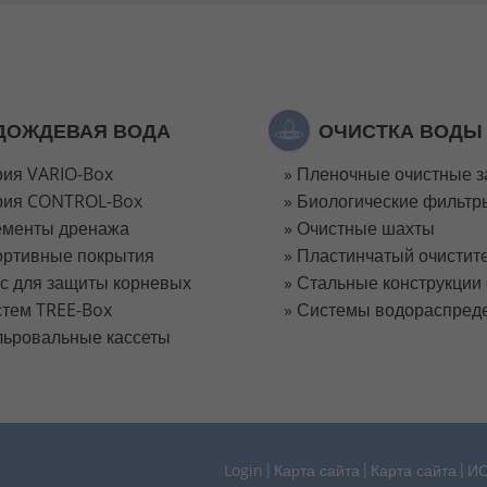
ДОЖДЕВАЯ ВОДА
ОЧИСТКА ВОДЫ
ия VARIO-Box
Пленочные очистные з
рия CONTROL-Box
Биологические фильтр
ементы дренажа
Очистные шахты
ортивные покрытия
Пластинчатый очистит
с для защиты корневых
Стальные конструкции
стем TREE-Box
Системы водораспред
ьровальные кассеты
Login
Карта сайта
Карта сайта
И