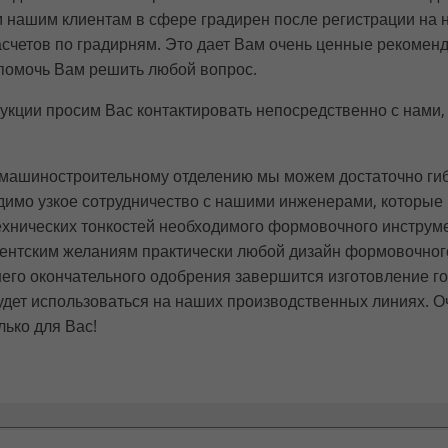
м нашим клиентам в сфере градирен после регистрации на
четов по градирням. Это дает Вам очень ценные рекоменд
в помочь Вам решить любой вопрос.
укции просим Вас контактировать непосредственно с нами
машиностроительному отделению мы можем достаточно гиб
ходимо узкое сотрудничество с нашими инженерами, которые
хнических тонкостей необходимого формовочного инструме
иентским желаниям практически любой дизайн формовочного
его окончательного одобрения завершится изготовление го
дет использоваться на наших производственных линиях. О
лько для Вас!