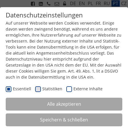
DE
EN
PL
FR
RU
PT
CZ
Datenschutzeinstellungen
Auf unserer Webseite werden Cookies verwendet. Einige
davon werden zwingend benötigt, während es uns andere
ermöglichen, Ihre Nutzererfahrung auf unserer Webseite zu
Menu
verbessern. Bei der Nutzung externer Inhalte und Statistik-
Tools kann eine Datenübermittlung in die USA erfolgen, für
die aktuell kein Angemessenheitsbeschluss vorliegt. Das
Datenschutzniveau hier entspricht aufgrund der
Gesetzeslage in den USA nicht dem der EU. Mit der Auswahl
dieser Cookies willigen Sie gem. Art. 49, Abs. 1, lit a DSGVO
auch in die Datenübermittlung in die USA ein.
Essentiell
Statistiken
Externe Inhalte
APLICAÇÕES DE TRANSFERÊNCIA DE MASSA
Alle akzeptieren
INOVAÇÃO FOCADA NO OBJETIVO
Desenho de produtos orientada no processo
Speichern & schließen
Alta segurança do processo