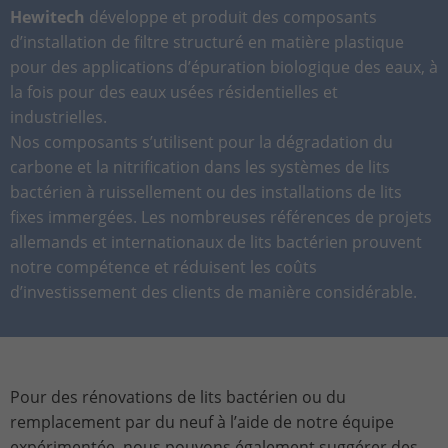
Stores the chosen tracking optin
Hewitech
développe et produit des composants
Purpose
information anonymously and assign a
settings.
d’installation de filtre structuré en matière plastique
randomly generated number to identify
unique visitors.
pour des applications d’épuration biologique des eaux, à
la fois pour des eaux usées résidentielles et
industrielles.
Name
_gid
Nos composants s’utilisent pour la dégradation du
carbone et la nitrification dans les systèmes de lits
Provider
Google Analytics
bactérien à ruissellement ou des installations de lits
Lifetime
1 day
fixes immergées. Les nombreuses références de projets
allemands et internationaux de lits bactérien prouvent
This cookie is installed by Google
notre compétence et réduisent les coûts
Analytics. The cookie is used to store
d’investissement des clients de manière considérable.
information about how visitors use a
website and to help us compile an
Purpose
analysis report on how the website is
performing. The information collected
includes the number of visitors, the
Pour des rénovations de lits bactérien ou du
source from which it originates, and the
remplacement par du neuf à l’aide de notre équipe
pages in anonymous form.
expérimentée, nous pouvons également suggérer des