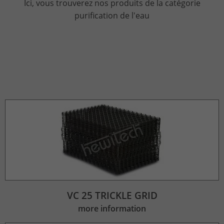
Ici, vous trouverez nos produits de la catégorie
purification de l'eau
Lifetime
2 Jahre
Wird verwendet, um den Sitzungsstatus
Purpose
zu erhalten.
VC 25 TRICKLE GRID
more information