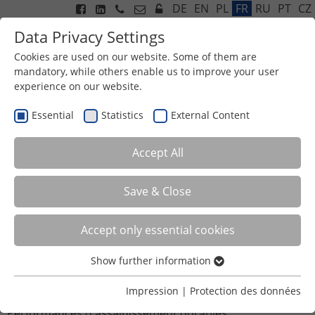
DE
EN
PL
FR
RU
PT
CZ
Data Privacy Settings
Cookies are used on our website. Some of them are
mandatory, while others enable us to improve your user
experience on our website.
Menu
Essential
Statistics
External Content
Accept All
Save & Close
Accept only essential cookies
USINE DE TRAITEMENT DES EAUX USEES
Show further information
UNE INNOVATION EFFICACE
Essential
Un produit stable dans le temps avec une trés grande
Essential cookies are required for basic functions of the
Impression
|
Protection des données
surface spécifique
website. This ensures that the website functions
Performances d'assainissement durables