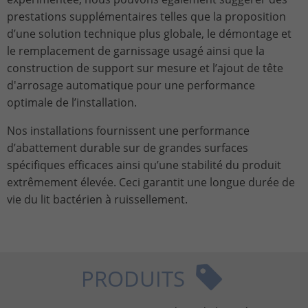
prestations supplémentaires telles que la proposition
d’une solution technique plus globale, le démontage et
Name
_gat_UA-113301533-1
le remplacement de garnissage usagé ainsi que la
Provider
Google Analytics
construction de support sur mesure et l’ajout de tête
d'arrosage automatique pour une performance
Lifetime
1 minute
optimale de l’installation.
This is a pattern type cookie set by
Nos installations fournissent une performance
Google Analytics in which the pattern
d’abattement durable sur de grandes surfaces
element in the name contains the
spécifiques efficaces ainsi qu’une stabilité du produit
unique identity number of the account
Purpose
extrêmement élevée. Ceci garantit une longue durée de
or website to which it relates. It appears
to be a variation of the _gat cookie that
vie du lit bactérien à ruissellement.
is used to limit the amount of data
Google records on high-traffic websites.
PRODUITS
Name
_ga_ZWLBZFMXDF
Provider
Google LLC