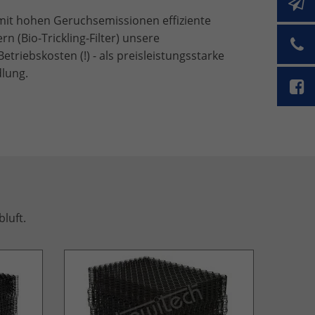
 mit hohen Geruchsemissionen effiziente
 (Bio-Trickling-Filter) unsere
riebskosten (!) - als preisleistungsstarke
dlung.
luft.