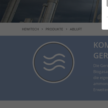
HEWITECH
PRODUKTE
ABLUFT
KOM
GER
Die Ger
Biogasa
die eig
ammonia
Erweite