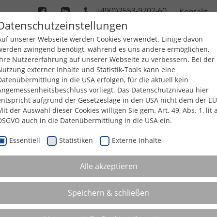
+49(0)2553-9702-60
Kontakt
Datenschutzeinstellungen
Auf unserer Webseite werden Cookies verwendet. Einige davon
werden zwingend benötigt, während es uns andere ermöglichen,
TERNEHMEN
PRODUKTE
SERVICE
WER
Ihre Nutzererfahrung auf unserer Webseite zu verbessern. Bei der
Nutzung externer Inhalte und Statistik-Tools kann eine
Datenübermittlung in die USA erfolgen, für die aktuell kein
Angemessenheitsbeschluss vorliegt. Das Datenschutzniveau hier
entspricht aufgrund der Gesetzeslage in den USA nicht dem der EU
Mit der Auswahl dieser Cookies willigen Sie gem. Art. 49, Abs. 1, lit 
DSGVO auch in die Datenübermittlung in die USA ein.
AB
Essentiell
Statistiken
Externe Inhalte
Alle akzeptieren
GERUCHSNEUTRA
Effiziente Oberfläche
Speichern & schließen