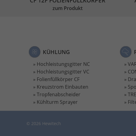
CF 12F FOLIENFÜLLKÖRPER
zum Produkt
KÜHLUNG
Hochleistungsgitter NC
VAR
Hochleistungsgitter VC
CON
Folienfüllkörper CF
Dra
Kreuzstrom Einbauten
Sp
Tropfenabscheider
TRE
Kühlturm Sprayer
Fil
© 2026 Hewitech