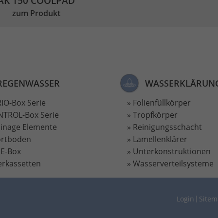
AK 150 COOLPAD
zum Produkt
REGENWASSER
WASSERKLÄRUN
IO-Box Serie
Folienfüllkörper
TROL-Box Serie
Tropfkörper
inage Elemente
Reinigungsschacht
ortboden
Lamellenklärer
E-Box
Unterkonstruktionen
terkassetten
Wasserverteilsysteme
Login
Site