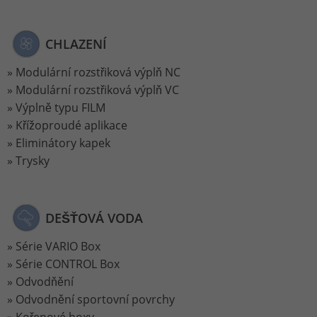
CHLAZENÍ
Modulární rozstřiková výplň NC
Modulární rozstřiková výplň VC
Výplně typu FILM
Křížoproudé aplikace
Eliminátory kapek
Trysky
DEŠŤOVÁ VODA
Série VARIO Box
Série CONTROL Box
Odvodňění
Odvodnění sportovní povrchy
Kořenové boxy