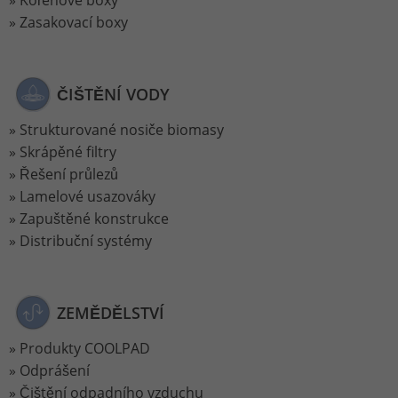
Zasakovací boxy
ČIŠTĚNÍ VODY
Strukturované nosiče biomasy
Skrápěné filtry
Řešení průlezů
Lamelové usazováky
Zapuštěné konstrukce
Distribuční systémy
ZEMĚDĚLSTVÍ
Produkty COOLPAD
Odprášení
Čištění odpadního vzduchu