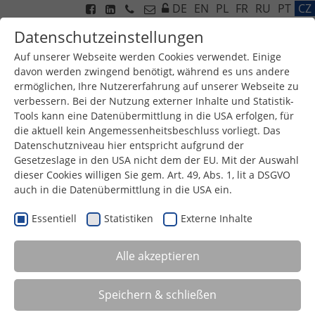
DE
EN
PL
FR
RU
PT
CZ
Datenschutzeinstellungen
Auf unserer Webseite werden Cookies verwendet. Einige
davon werden zwingend benötigt, während es uns andere
ermöglichen, Ihre Nutzererfahrung auf unserer Webseite zu
Menu
verbessern. Bei der Nutzung externer Inhalte und Statistik-
Tools kann eine Datenübermittlung in die USA erfolgen, für
die aktuell kein Angemessenheitsbeschluss vorliegt. Das
Datenschutzniveau hier entspricht aufgrund der
Gesetzeslage in den USA nicht dem der EU. Mit der Auswahl
dieser Cookies willigen Sie gem. Art. 49, Abs. 1, lit a DSGVO
auch in die Datenübermittlung in die USA ein.
Essentiell
Statistiken
Externe Inhalte
ČISTÍRNY ODPADNÍCH VOD
Alle akzeptieren
VÝKONNÉ INOVACE
Velká účinná plocha s vysokou stabilitou produktu
Speichern & schließen
Dlouhodobý výkon při čištění